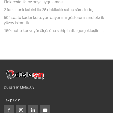
Elektrostatik toz boya uygulaması
2 farklı renk kabini ile 25 dakikalık setup süresinde,
504 saate kadar korozyon dayanımı gösteren nanoteknik
yüzey işlemi ile
150 metre konveyör ölçüsüne sahip hatta gerçekleştirilir.
Düşlersan Metal A.Ş
Takip Edin