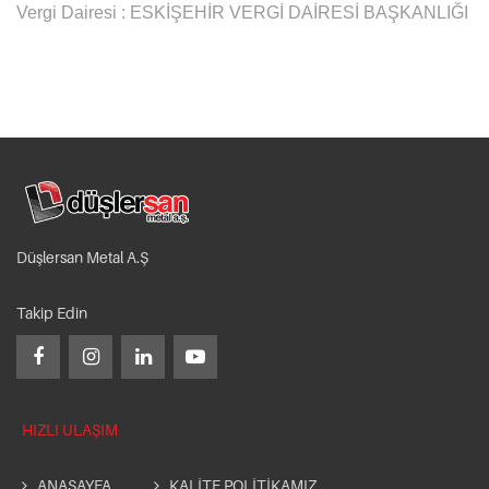
Vergi Dairesi : ESKİŞEHİR VERGİ DAİRESİ BAŞKANLIĞI
Düşlersan Metal A.Ş
Takip Edin
HIZLI ULAŞIM
ANASAYFA
KALİTE POLİTİKAMIZ