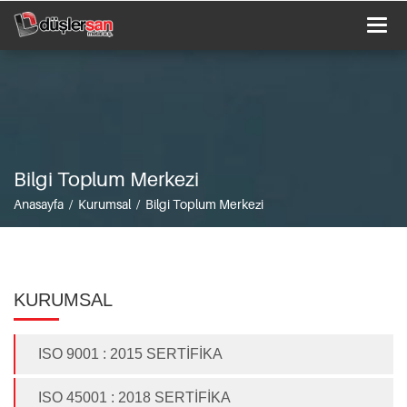
Togg
navi
Bilgi Toplum Merkezi
Anasayfa / Kurumsal / Bilgi Toplum Merkezi
KURUMSAL
ISO 9001 : 2015 SERTİFİKA
ISO 45001 : 2018 SERTİFİKA