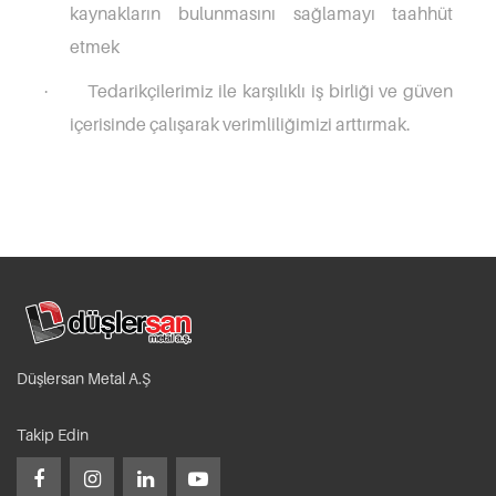
kaynakların bulunmasını sağlamayı taahhüt
etmek
Tedarikçilerimiz ile karşılıklı iş birliği ve güven
·
içerisinde çalışarak verimliliğimizi arttırmak.
Düşlersan Metal A.Ş
Takip Edin