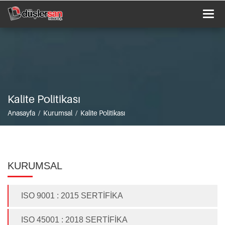
Togg
navi
Kalite Politikası
Anasayfa / Kurumsal / Kalite Politikası
KURUMSAL
ISO 9001 : 2015 SERTİFİKA
ISO 45001 : 2018 SERTİFİKA