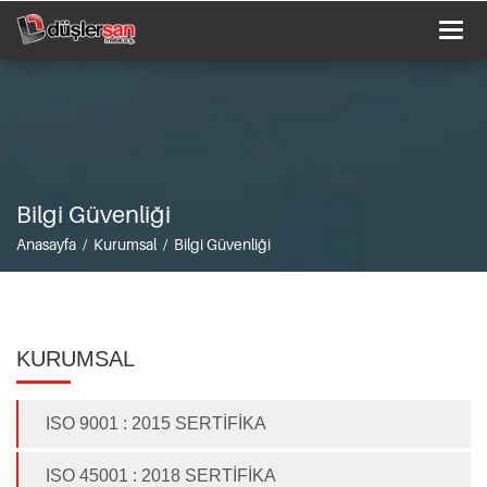
Togg
navi
Bilgi Güvenliği
Anasayfa / Kurumsal / Bilgi Güvenliği
KURUMSAL
ISO 9001 : 2015 SERTİFİKA
ISO 45001 : 2018 SERTİFİKA